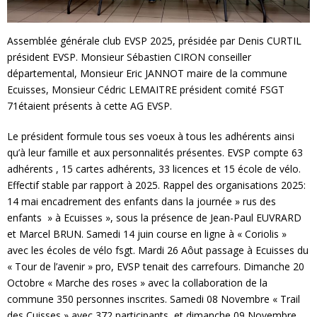
Assemblée générale club EVSP 2025, présidée par Denis CURTIL
président EVSP. Monsieur Sébastien CIRON conseiller
départemental, Monsieur Eric JANNOT maire de la commune
Ecuisses, Monsieur Cédric LEMAITRE président comité FSGT
71étaient présents à cette AG EVSP.
Le président formule tous ses voeux à tous les adhérents ainsi
qu’à leur famille et aux personnalités présentes. EVSP compte 63
adhérents , 15 cartes adhérents, 33 licences et 15 école de vélo.
Effectif stable par rapport à 2025. Rappel des organisations 2025:
14 mai encadrement des enfants dans la journée » rus des
enfants » à Ecuisses », sous la présence de Jean-Paul EUVRARD
et Marcel BRUN. Samedi 14 juin course en ligne à « Coriolis »
avec les écoles de vélo fsgt. Mardi 26 Aôut passage à Ecuisses du
« Tour de l’avenir » pro, EVSP tenait des carrefours. Dimanche 20
Octobre « Marche des roses » avec la collaboration de la
commune 350 personnes inscrites. Samedi 08 Novembre « Trail
des Cuisses » avec 372 participants, et dimanche 09 Novembre