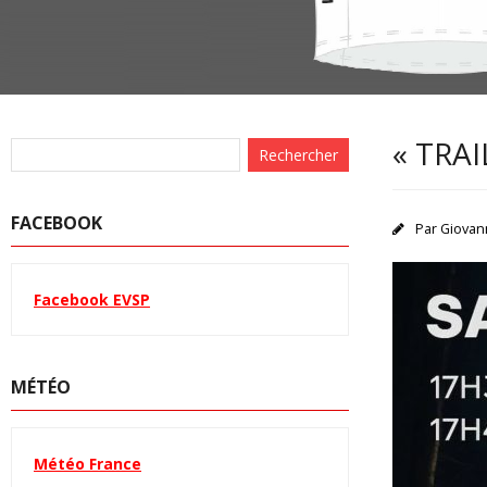
« TRA
FACEBOOK
Par
Giovan
Facebook EVSP
MÉTÉO
Météo France