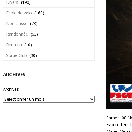
Divers
(190)
Ecole de Vélo
(160)
Non classé
(73)
Randonnée
(63)
Réunion
(10)
Sortie Club
(30)
ARCHIVES
Archives
Samedi 08 Nov
Evann, 1ère 
Marie. Merci 