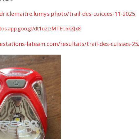
driclemaitre.lumys.photo/trail-des-cuicces-11-2025
otos.app.goo.gl/dt1u2JzMTEC6kXJx8
estations-lateam.com/resultats/trail-des-cuisses-25