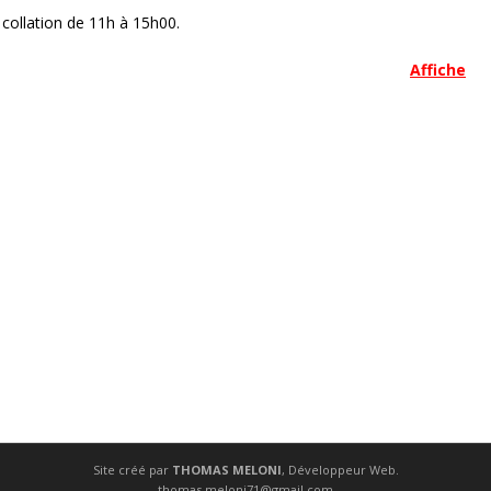
e collation de 11h à 15h00.
Affiche
Site créé par
THOMAS MELONI
, Développeur Web.
thomas.meloni71@gmail.com