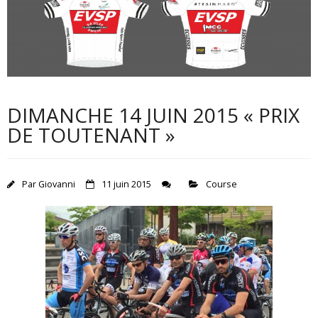
Bureau 2026
Sponsors 2026
Organisations EVSP 2026
Liens
DIMANCHE 14 JUIN 2015 « PRIX
Contact président Club
DE TOUTENANT »
Entrainements 2026
Calendrier courses FSGT 2026
Par
Giovanni
11 juin 2015
Course