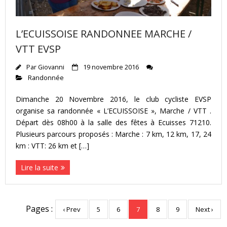
L’ECUISSOISE RANDONNEE MARCHE /
VTT EVSP
Par
Giovanni
19 novembre 2016
Randonnée
Dimanche 20 Novembre 2016, le club cycliste EVSP
organise sa randonnée « L’ECUISSOISE », Marche / VTT .
Départ dès 08h00 à la salle des fêtes à Ecuisses 71210.
Plusieurs parcours proposés : Marche : 7 km, 12 km, 17, 24
km : VTT: 26 km et […]
Lire la suite
Pages :
‹ Prev
5
6
7
8
9
Next ›